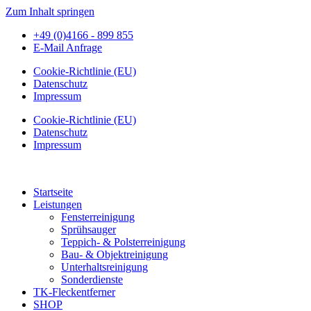
Zum Inhalt springen
+49 (0)4166 - 899 855
E-Mail Anfrage
Cookie-Richtlinie (EU)
Datenschutz
Impressum
Cookie-Richtlinie (EU)
Datenschutz
Impressum
Startseite
Leistungen
Fensterreinigung
Sprühsauger
Teppich- & Polsterreinigung
Bau- & Objektreinigung
Unterhaltsreinigung
Sonderdienste
TK-Fleckentferner
SHOP